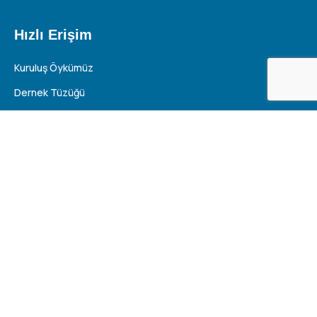
Hızlı Erişim
Kuruluş Öykümüz
Dernek Tüzüğü
Kurucularımız
Yönetim Kurulu
Denetim Kurulu
Azerbaycan Basını
Türkiye Basını
Planlanan Etkinlikler
Gerçekleşen Etkinlikler
Etkinlik Takvimi