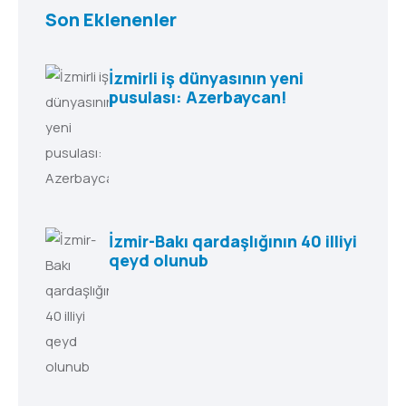
Son Eklenenler
İzmirli iş dünyasının yeni
pusulası: Azerbaycan!
İzmir-Bakı qardaşlığının 40 illiyi
qeyd olunub