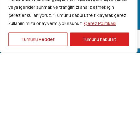
veya içerikler sunmak ve trafiğimizi analiz etmek için
çerezler kullanıyoruz.
"Tümünü Kabul Et"e tıklayarak çerez
Hızlı Erişim
kullanımımıza onay vermiş olursunuz.
Çerez Politikası
Kuruluş Öykümüz
Tümünü Reddet
Tümünü Kabul Et
Dernek Tüzüğü
Kurucularımız
Yönetim Kurulu
Denetim Kurulu
Azerbaycan Basını
Türkiye Basını
Planlanan Etkinlikler
Gerçekleşen Etkinlikler
Etkinlik Takvimi