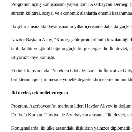
Programın açılış konuşmasını yapan İzmir Azerbaycan Derneği (İZA
sürecin kültürel, sosyal ve ekonomik alanlarda önemli kazanımlar 
İki şehir arasındaki dayanışmanın yıllar içerisinde daha da güçlend
İzazder Başkanı Altay, “Kardeş şehir protokolünün imzalandığı d
tarih, kültür ve gönül bağının güçlü bir göstergesidir. İki devlet
istiyoruz” diye konuştu.
Etkinlik kapsamında “Yerelden Globale: İzmir’in İhracat ve Girişimc
birliklerinin geliştirilmesine yönelik değerlendirmelerde bulunuld
İki devlet, tek millet vurgusu
Program, Azerbaycan’ın merhum lideri Haydar Aliyev’in doğum 
Dr. Vefa Kurban, Türkiye ile Azerbaycan arasında “iki devlet, tek m
Konuşmalarda, iki ülke arasındaki ilişkilerin yalnızca diplomatik