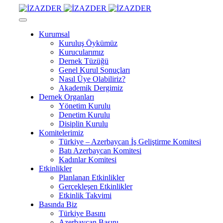
Kurumsal
Kuruluş Öykümüz
Kurucularımız
Dernek Tüzüğü
Genel Kurul Sonuçları
Nasıl Üye Olabiliriz?
Akademik Dergimiz
Dernek Organları
Yönetim Kurulu
Denetim Kurulu
Disiplin Kurulu
Komitelerimiz
Türkiye – Azerbaycan İş Geliştirme Komitesi
Batı Azerbaycan Komitesi
Kadınlar Komitesi
Etkinlikler
Planlanan Etkinlikler
Gerçekleşen Etkinlikler
Etkinlik Takvimi
Basında Biz
Türkiye Basını
Azerbaycan Basını