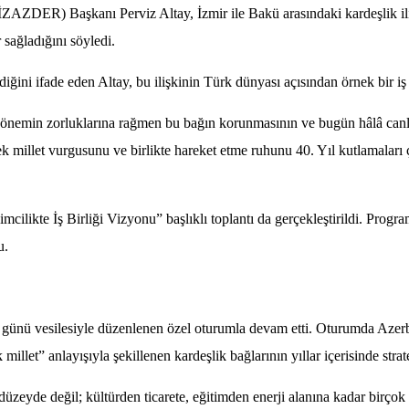
ZDER) Başkanı Perviz Altay, İzmir ile Bakü arasındaki kardeşlik ilişki
sağladığını söyledi.
iğini ifade eden Altay, bu ilişkinin Türk dünyası açısından örnek bir iş 
önemin zorluklarına rağmen bu bağın korunmasının ve bugün hâlâ canlı 
, tek millet vurgusunu ve birlikte hareket etme ruhunu 40. Yıl kutlamalar
ilikte İş Birliği Vizyonu” başlıklı toplantı da gerçekleştirildi. Programda
u.
günü vesilesiyle düzenlenen özel oturumla devam etti. Oturumda Aze
illet” anlayışıyla şekillenen kardeşlik bağlarının yıllar içerisinde stra
 düzeyde değil; kültürden ticarete, eğitimden enerji alanına kadar birç