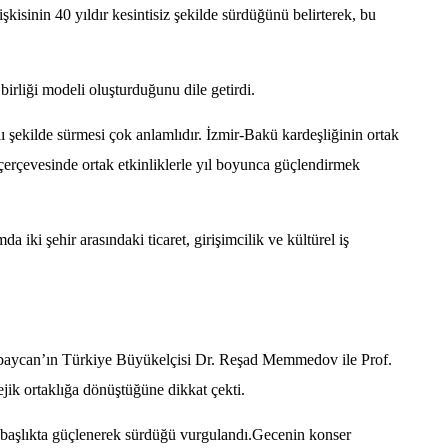
sinin 40 yıldır kesintisiz şekilde sürdüğünü belirterek, bu
birliği modeli oluşturduğunu dile getirdi.
şekilde sürmesi çok anlamlıdır. İzmir-Bakü kardeşliğinin ortak
ı çerçevesinde ortak etkinliklerle yıl boyunca güçlendirmek
 iki şehir arasındaki ticaret, girişimcilik ve kültürel iş
rbaycan’ın Türkiye Büyükelçisi Dr. Reşad Memmedov ile Prof.
tejik ortaklığa dönüştüğüne dikkat çekti.
ok başlıkta güçlenerek sürdüğü vurgulandı.Gecenin konser