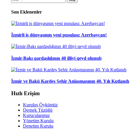
Son Eklenenler
İzmirli iş dünyasının yeni pusulası: Azerbaycan!
İzmir-Bakı qardaşlığının 40 illiyi qeyd olunub
İzmir ve Bakü Kardeş Şehir Anlaşmasının 40. Yılı Kutlandı
Hızlı Erişim
Kuruluş Öykümüz
Dernek Tüzüğü
Kurucularımız
Yönetim Kurulu
Denetim Kurulu