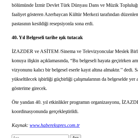
bölümünde İzmir Devlet Türk Dünyası Dans ve Müzik Topluluğu 
faaliyet gösteren Azerbaycan Kültür Merkezi tarafından düzenlenen
pastasının kesildiği resepsiyonla sona erdi.
40. Yıl Belgeseli tarihe ışık tutacak
İZAZDER ve ASİTEM /Sinema ve Televizyoncular Meslek Birliği 
konuya ilişkin açıklamasında, “Bu belgeseli hayata geçirirken ama
vizyonunu kalıcı bir belgesel eserle kayıt altına almaktır.’’ ded
yükseltilecek işbirliği güçbirliği çalışmalarının da belgeselde y
gösterime girecek.
Öte yandan 40. yıl etkinlikler programın organizasyonu, İZAZ
koordinasyonunda gerçekleştirildi.
Kaynak:
www.haberekspres.com.tr
Arama: