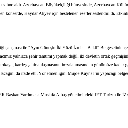
sahne aldı. Azerbaycan Büyükelçiliği bünyesinde, Azerbaycan Kültür
 konserde, Haydar Aliyev için bestelenen eserler seslendirildi. Etkinli
çalışması ile “Aynı Güneşin İki Yüzü İzmir – Bakü” Belgeselinin çe
cımız yalnızca şehir tanıtımı yapmak değil; iki devletin ortak geçmişin
i. Sarıkaya, kardeş şehir anlaşmasının imzalanmasından günümüze kadar g
er alacağını da ifade etti. Yönetmenliğini Müjde Kaynar’ın yapacağı belg
DER Başkan Yardımcısı Mustafa Atbaş yönetimindeki JFT Turizm ile 