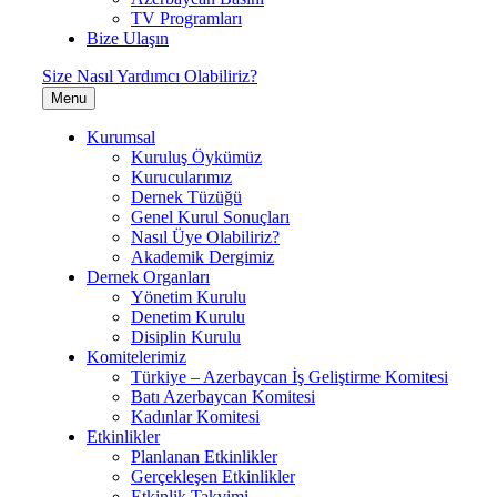
TV Programları
Bize Ulaşın
Size Nasıl Yardımcı Olabiliriz?
Menu
Kurumsal
Kuruluş Öykümüz
Kurucularımız
Dernek Tüzüğü
Genel Kurul Sonuçları
Nasıl Üye Olabiliriz?
Akademik Dergimiz
Dernek Organları
Yönetim Kurulu
Denetim Kurulu
Disiplin Kurulu
Komitelerimiz
Türkiye – Azerbaycan İş Geliştirme Komitesi
Batı Azerbaycan Komitesi
Kadınlar Komitesi
Etkinlikler
Planlanan Etkinlikler
Gerçekleşen Etkinlikler
Etkinlik Takvimi