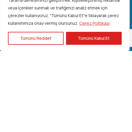
Tarama deneyiminizi geliştirmek, kişiselleştirilmiş reklamlar
veya içerikler sunmak ve trafiğimizi analiz etmek için
çerezler kullanıyoruz.
"Tümünü Kabul Et"e tıklayarak çerez
Hızlı Erişim
kullanımımıza onay vermiş olursunuz.
Çerez Politikası
Kuruluş Öykümüz
Tümünü Reddet
Tümünü Kabul Et
Dernek Tüzüğü
Kurucularımız
Yönetim Kurulu
Denetim Kurulu
Azerbaycan Basını
Türkiye Basını
Planlanan Etkinlikler
Gerçekleşen Etkinlikler
Etkinlik Takvimi