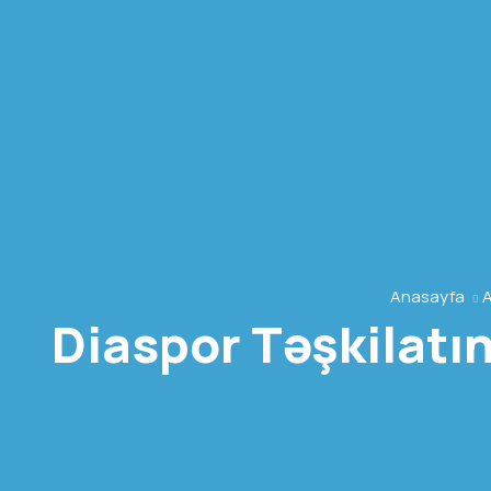
Anasayfa
A
Diaspor Təşkilatı