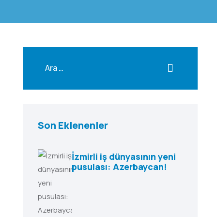
Son Eklenenler
İzmirli iş dünyasının yeni
pusulası: Azerbaycan!