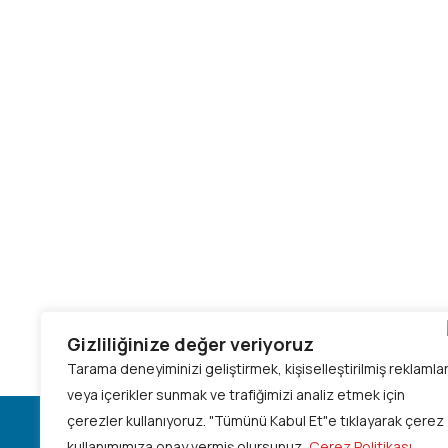
Gizliliğinize değer veriyoruz
Tarama deneyiminizi geliştirmek, kişiselleştirilmiş reklamla
veya içerikler sunmak ve trafiğimizi analiz etmek için
çerezler kullanıyoruz.
"Tümünü Kabul Et"e tıklayarak çerez
kullanımımıza onay vermiş olursunuz.
Çerez Politikası