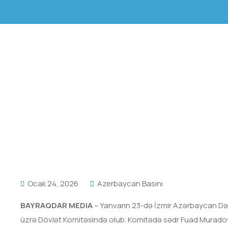
Ocak 24, 2026
Azerbaycan Basını
BAYRAQDAR MEDIA
– Yanvarın 23-də İzmir Azərbaycan Dər
üzrə Dövlət Komitəsində olub. Komitədə sədr Fuad Muradov tə