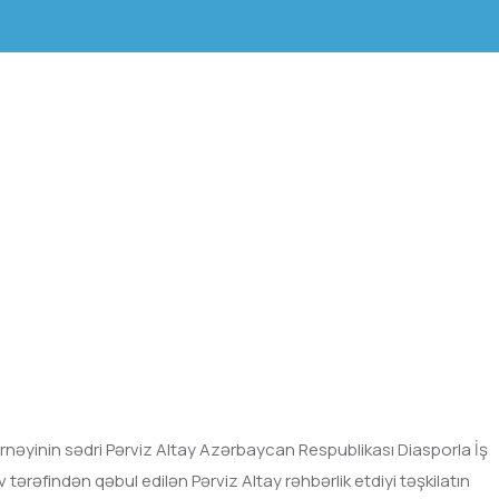
nəyinin sədri Pərviz Altay Azərbaycan Respublikası Diasporla İş
rəfindən qəbul edilən Pərviz Altay rəhbərlik etdiyi təşkilatın