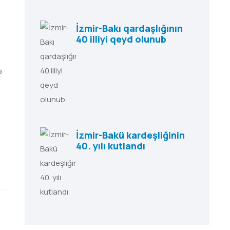
İzmir-Bakı qardaşlığının
40 illiyi qeyd olunub
ə
İzmir-Bakü kardeşliğinin
40. yılı kutlandı