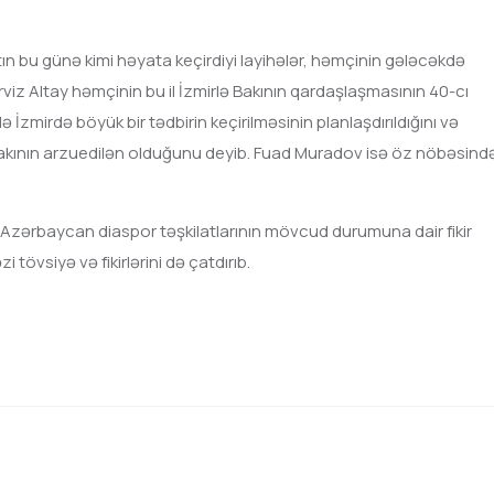
 bu günə kimi həyata keçirdiyi layihələr, həmçinin gələcəkdə
viz Altay həmçinin bu il İzmirlə Bakının qardaşlaşmasının 40-cı
zmirdə böyük bir tədbirin keçirilməsinin planlaşdırıldığını və
kının arzuedilən olduğunu deyib. Fuad Muradov isə öz nöbəsind
Azərbaycan diaspor təşkilatlarının mövcud durumuna dair fikir
 tövsiyə və fikirlərini də çatdırıb.