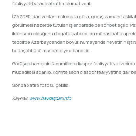
fəaliyyəti barədə ətraflı məlumat verib.
İZAZDER-dən verilən məlumata görə, görüş zamanı təşkilatın
görülməsi nəzərdə tutulan işlər barədə də söhbət açılıb. Pər
ildönümü olduğunu diqqətə çatdırıb, bu münasibətlə apreldə İ
tədbirdə Azərbaycandan böyük nümayəndə heyətinin iştira
bu təşəbbüsü müsbət qiymətləndirib.
Görüşdə həmçinin ümumilikdə diaspor fəaliyyəti və İzmirdə 
mübadiləsi aparılıb. Komitə sədri diaspor fəaliyyətinə dair bəzi
Sonda xatirə fotosu çəkilib.
Kaynak:
www.bayraqdar.info