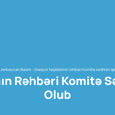
zerbaycan Basını
Diaspor təşkilatının rəhbəri Komitə sədrinin 
nın Rəhbəri Komitə 
Olub