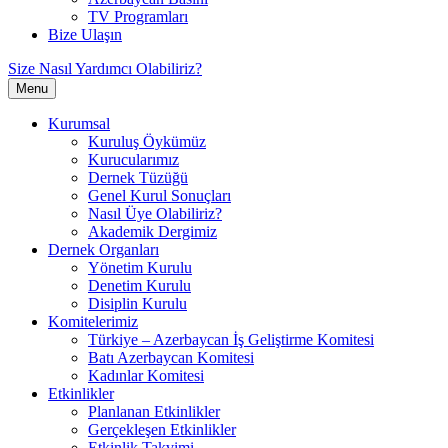
TV Programları
Bize Ulaşın
Size Nasıl Yardımcı Olabiliriz?
Menu
Kurumsal
Kuruluş Öykümüz
Kurucularımız
Dernek Tüzüğü
Genel Kurul Sonuçları
Nasıl Üye Olabiliriz?
Akademik Dergimiz
Dernek Organları
Yönetim Kurulu
Denetim Kurulu
Disiplin Kurulu
Komitelerimiz
Türkiye – Azerbaycan İş Geliştirme Komitesi
Batı Azerbaycan Komitesi
Kadınlar Komitesi
Etkinlikler
Planlanan Etkinlikler
Gerçekleşen Etkinlikler
Etkinlik Takvimi