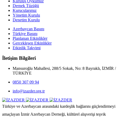
Kuruluş Öykümüz
Dernek Tüzüğü
Kurucularımız
Yönetim Kurulu
Denetim Kurulu
Azerbaycan Basını
Türkiye Basını
Planlanan Etkinlikler
Gerçekleşen Etkinlikler
Etkinlik Takvimi
İletişim Bilgileri
Mansuroğlu Mahallesi, 288/5 Sokak, No: 8 Bayraklı, İZMİR /
TÜRKİYE
0850 307 09 94
info@izazder.org.tr
Türkiye ve Azerbaycan arasındaki kardeşlik bağlarını güçlendirmeyi
amaçlayan İzmir Azerbaycan Derneği, kültürel alışverişi teşvik