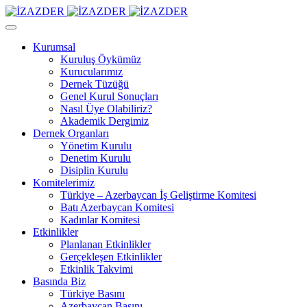
Kurumsal
Kuruluş Öykümüz
Kurucularımız
Dernek Tüzüğü
Genel Kurul Sonuçları
Nasıl Üye Olabiliriz?
Akademik Dergimiz
Dernek Organları
Yönetim Kurulu
Denetim Kurulu
Disiplin Kurulu
Komitelerimiz
Türkiye – Azerbaycan İş Geliştirme Komitesi
Batı Azerbaycan Komitesi
Kadınlar Komitesi
Etkinlikler
Planlanan Etkinlikler
Gerçekleşen Etkinlikler
Etkinlik Takvimi
Basında Biz
Türkiye Basını
Azerbaycan Basını